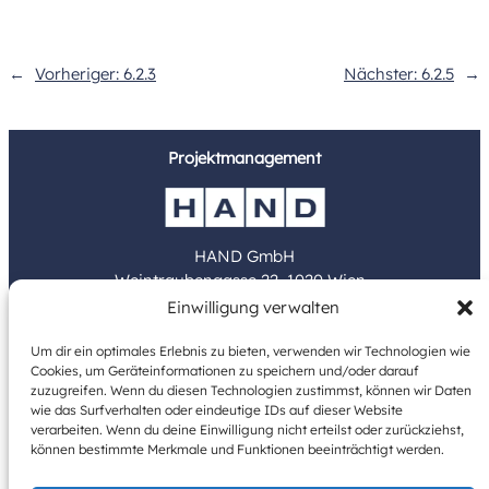
←
Vorheriger:
6.2.3
Nächster:
6.2.5
→
Projektmanagement
HAND GmbH
Weintraubengasse 22, 1020 Wien
Einwilligung verwalten
www.hand.at
Um dir ein optimales Erlebnis zu bieten, verwenden wir Technologien wie
Cookies, um Geräteinformationen zu speichern und/oder darauf
Bauträger
zuzugreifen. Wenn du diesen Technologien zustimmst, können wir Daten
wie das Surfverhalten oder eindeutige IDs auf dieser Website
verarbeiten. Wenn du deine Einwilligung nicht erteilst oder zurückziehst,
können bestimmte Merkmale und Funktionen beeinträchtigt werden.