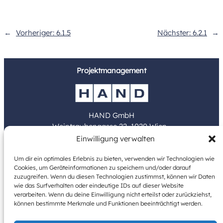
←
Vorheriger:
6.1.5
Nächster:
6.2.1
→
Projektmanagement
HAND GmbH
Weintraubengasse 22, 1020 Wien
Einwilligung verwalten
www.hand.at
Um dir ein optimales Erlebnis zu bieten, verwenden wir Technologien wie
Cookies, um Geräteinformationen zu speichern und/oder darauf
Bauträger
zuzugreifen. Wenn du diesen Technologien zustimmst, können wir Daten
wie das Surfverhalten oder eindeutige IDs auf dieser Website
verarbeiten. Wenn du deine Einwilligung nicht erteilst oder zurückziehst,
können bestimmte Merkmale und Funktionen beeinträchtigt werden.