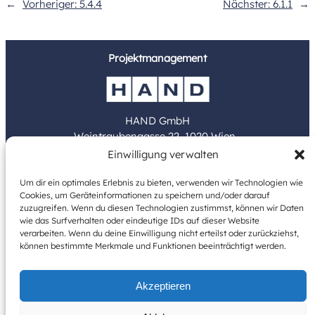
←
Vorheriger:
5.4.4
Nächster:
6.1.1
→
Projektmanagement
HAND GmbH
Weintraubengasse 22, 1020 Wien
Einwilligung verwalten
www.hand.at
Um dir ein optimales Erlebnis zu bieten, verwenden wir Technologien wie
Cookies, um Geräteinformationen zu speichern und/oder darauf
Bauträger
zuzugreifen. Wenn du diesen Technologien zustimmst, können wir Daten
wie das Surfverhalten oder eindeutige IDs auf dieser Website
verarbeiten. Wenn du deine Einwilligung nicht erteilst oder zurückziehst,
können bestimmte Merkmale und Funktionen beeinträchtigt werden.
Akzeptieren
Graumannpark GmbH & Co KG