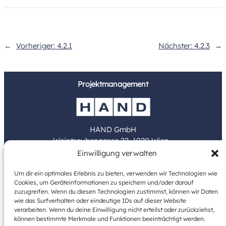
←
Vorheriger:
4.2.1
Nächster:
4.2.3
→
Projektmanagement
HAND GmbH
Weintraubengasse 22, 1020 Wien
Einwilligung verwalten
www.hand.at
Um dir ein optimales Erlebnis zu bieten, verwenden wir Technologien wie
Cookies, um Geräteinformationen zu speichern und/oder darauf
Bauträger
zuzugreifen. Wenn du diesen Technologien zustimmst, können wir Daten
wie das Surfverhalten oder eindeutige IDs auf dieser Website
verarbeiten. Wenn du deine Einwilligung nicht erteilst oder zurückziehst,
können bestimmte Merkmale und Funktionen beeinträchtigt werden.